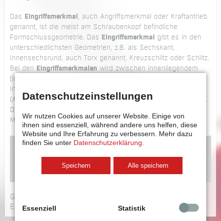
Das
Eingriffsmerkmal
, auch Angriffsmerkmal oder Kraftantrieb
genannt, ist die meist am Schraubenkopf befindliche
Formschlussgeometrie. Das
Eingriffsmerkmal
gibt es in den
unterschiedlichsten Geometrien, z.B. als Sechskant,
Innensechsrund, auch Torx genannt, Kreuzschlitz oder Schlitz.
Bei den
Eingriffsmerkmalen
wird zwischen innenliegendem
(Innensechskant, auch Inbus genannt, Schlitz, Kreuzschlitz,
Innentorx…) oder außenliegendem
Eingriffsmerkmal
Datenschutzeinstellungen
(Außensechskant, Außenvielzahn, Außentorx…) unterschieden.
Dieses
Eingriffsmerkmal
bestimmt die Bauweise des
Wir nutzen Cookies auf unserer Website. Einige von
Mundstücks am Schrauber, das die Schraube aufnimmt.
ihnen sind essenziell, während andere uns helfen, diese
Website und Ihre Erfahrung zu verbessern.
Mehr dazu
finden Sie unter
Datenschutzerklärung.
Speichern
Alle speichern
Grafik: Beispiele von unterschiedlichen
Eingriffsmerkmalen
Essenziell
Statistik