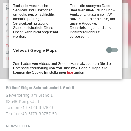
Tools, die wesentliche
Tools, die anonyme Daten
KONFIGURATOR
Services und Funktionen
über Website-Nutzung und -
ermöglichen; einschließlich
Funktionalität sammeln. Wir
Konfigurator
Identitätsprüfung,
nutzen die Erkenntnisse, um
Servicekontinuität und
unsere Produkte,
Konfigurieren Sie Ihr Schraubsystem incl. CAD-Daten und
Standortsicherheit. Diese
Dienstleistungen und das
Abmessungen
Option kann nicht abgelehnt
Benutzererlebnis zu
werden.
verbessern.
jetzt konfigurieren >>
Produktübersicht
Videos / Google Maps
Erhalten Sie einen Überblick über unsere umfangreiche
Produktpalette >>
Zum Laden von Videos und Google Maps akzeptieren Sie die
Datenschutzerklärung von YouTube bzw. Google Maps. Sie
können die Cookie Einstellungen
hier
ändern.
Böllhoff Stöger Schraubtechnik GmbH
Gewerbering am Brand 1
82549 Königsdorf
Telefon:
+49 8179 99767 0
Telefax:
+49 8179 99767 50
NEWSLETTER