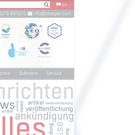
EN
8179 997670
info@stoeger.com
chnik
Software
Service