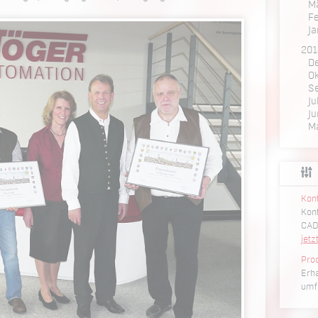
M
F
Ja
201
D
Ok
S
Ju
Ju
M
Konf
Konf
CAD
jetz
Pro
Erha
umf