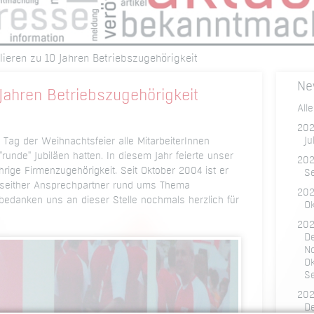
lieren zu 10 Jahren Betriebszugehörigkeit
Ne
 Jahren Betriebszugehörigkeit
All
20
Ju
 Tag der Weihnachtsfeier alle MitarbeiterInnen
"runde" Jubiläen hatten. In diesem Jahr feierte unser
202
rige Firmenzugehörigkeit. Seit Oktober 2004 ist er
S
 seither Ansprechpartner rund ums Thema
20
bedanken uns an dieser Stelle nochmals herzlich für
O
202
D
N
O
S
20
D