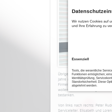
Datenschutzein
Wir nutzen Cookies auf u
und Ihre Erfahrung zu v
Essenziell
Tools, die wesentliche Servic
Funktionen ermöglichen; eins
Übrigens: das Jahr 2013 war für
Identitätsprüfung, Servicekont
Jahre nach Unternehmensgründung
Standortsicherheit. Diese Opt
Firmenjubiläum feiern - quasi all
abgelehnt werden.
wollen wir uns nachträglich noch
bedanken.
Von links nach rechts: Peter Rudr
Serviceleiter, Elisabeth und Lore