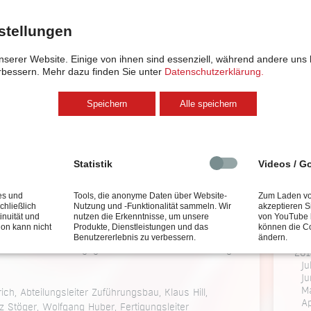
O
Ju
stellungen
M
201
nserer Website. Einige von ihnen sind essenziell, während andere uns 
A
erbessern.
Mehr dazu finden Sie unter
Datenschutzerklärung.
201
Ju
Speichern
Alle speichern
F
Ja
201
N
Statistik
Videos / G
F
201
es und
Tools, die anonyme Daten über Website-
Zum Laden vo
S
chließlich
Nutzung und -Funktionalität sammeln. Wir
akzeptieren S
 uns ein ganz besonderes Jahr der Ehrungen. Nur 26
Ju
inuität und
nutzen die Erkenntnisse, um unsere
von YouTube 
 konnten 3 Kollegen bereits ihr 25jähriges
Ap
ion kann nicht
Produkte, Dienstleistungen und das
können die C
M
e Mitarbeiter der ersten Stunde. Auch bei ihnen
Benutzererlebnis zu verbessern.
ändern.
 herzlich für ihr Engagement und ihre Unterstützung
201
Ju
Ju
M
ich, Abteilungsleiter Zuführungsbau, Klaus Hill,
Ap
nz Stöger, Wolfgang Huber, Fertigungsleiter