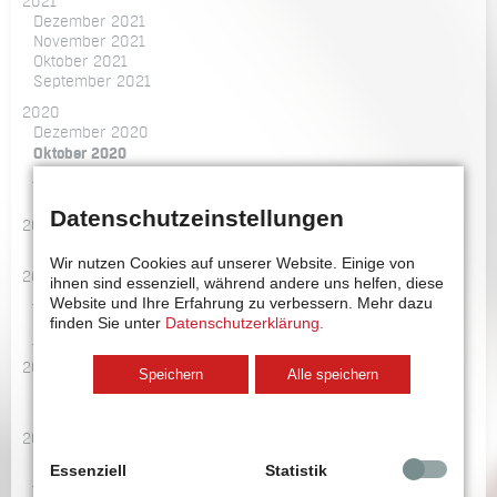
2021
Dezember 2021
November 2021
Oktober 2021
September 2021
2020
Dezember 2020
Oktober 2020
Juli 2020
März 2020
Datenschutzeinstellungen
2019
August 2019
Wir nutzen Cookies auf unserer Website. Einige von
2018
ihnen sind essenziell, während andere uns helfen, diese
Juni 2018
Website und Ihre Erfahrung zu verbessern.
Mehr dazu
Februar 2018
finden Sie unter
Datenschutzerklärung.
Januar 2018
2017
Speichern
Alle speichern
November 2017
Februar 2017
2016
September 2016
Essenziell
Statistik
Juli 2016