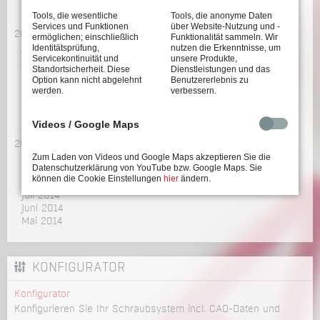
April 2016
März 2016
Tools, die wesentliche
Tools, die anonyme Daten
Services und Funktionen
über Website-Nutzung und -
2015
ermöglichen; einschließlich
Funktionalität sammeln. Wir
Juli 2015
Identitätsprüfung,
nutzen die Erkenntnisse, um
Servicekontinuität und
unsere Produkte,
Juni 2015
Standortsicherheit. Diese
Dienstleistungen und das
Mai 2015
Option kann nicht abgelehnt
Benutzererlebnis zu
April 2015
werden.
verbessern.
März 2015
Februar 2015
Videos / Google Maps
Januar 2015
2014
Zum Laden von Videos und Google Maps akzeptieren Sie die
Dezember 2014
Datenschutzerklärung von YouTube bzw. Google Maps. Sie
Oktober 2014
können die Cookie Einstellungen
hier
ändern.
September 2014
Juli 2014
Juni 2014
Mai 2014
KONFIGURATOR
Konfigurator
Konfigurieren Sie Ihr Schraubsystem incl. CAD-Daten und