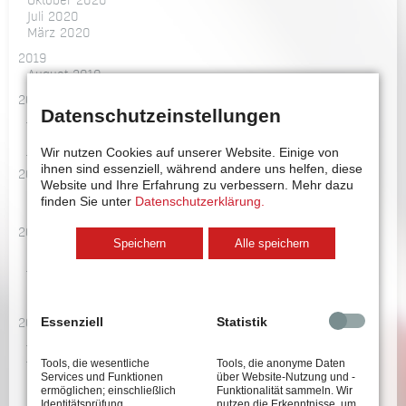
Oktober 2020
Juli 2020
März 2020
2019
August 2019
2018
Datenschutzeinstellungen
Juni 2018
Februar 2018
Januar 2018
Wir nutzen Cookies auf unserer Website. Einige von
ihnen sind essenziell, während andere uns helfen, diese
2017
Website und Ihre Erfahrung zu verbessern.
Mehr dazu
November 2017
finden Sie unter
Datenschutzerklärung.
Februar 2017
2016
Speichern
Alle speichern
September 2016
Juli 2016
April 2016
März 2016
Essenziell
Statistik
2015
Juli 2015
Juni 2015
Tools, die wesentliche
Tools, die anonyme Daten
Mai 2015
Services und Funktionen
über Website-Nutzung und -
April 2015
ermöglichen; einschließlich
Funktionalität sammeln. Wir
Identitätsprüfung,
nutzen die Erkenntnisse, um
März 2015