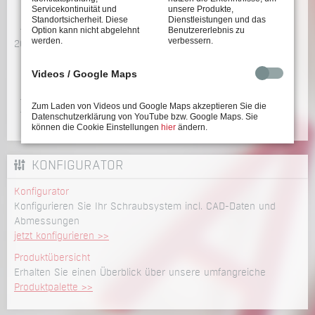
Servicekontinuität und
unsere Produkte,
Februar 2015
Standortsicherheit. Diese
Dienstleistungen und das
Januar 2015
Option kann nicht abgelehnt
Benutzererlebnis zu
werden.
verbessern.
2014
Dezember 2014
Oktober 2014
Videos / Google Maps
September 2014
Juli 2014
Zum Laden von Videos und Google Maps akzeptieren Sie die
Juni 2014
Datenschutzerklärung von YouTube bzw. Google Maps. Sie
Mai 2014
können die Cookie Einstellungen
hier
ändern.
KONFIGURATOR
Konfigurator
Konfigurieren Sie Ihr Schraubsystem incl. CAD-Daten und
Abmessungen
jetzt konfigurieren >>
Produktübersicht
Erhalten Sie einen Überblick über unsere umfangreiche
Produktpalette >>