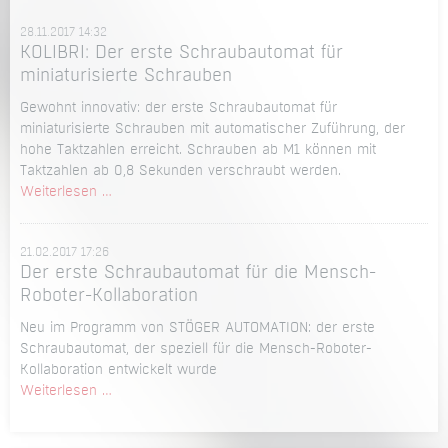
28.11.2017 14:32
KOLIBRI: Der erste Schraubautomat für
miniaturisierte Schrauben
Gewohnt innovativ: der erste Schraubautomat für
miniaturisierte Schrauben mit automatischer Zuführung, der
hohe Taktzahlen erreicht. Schrauben ab M1 können mit
Taktzahlen ab 0,8 Sekunden verschraubt werden.
KOLIBRI:
Weiterlesen …
Der
erste
21.02.2017 17:26
Schraubautomat
Der erste Schraubautomat für die Mensch-
für
Roboter-Kollaboration
miniaturisierte
Schrauben
Neu im Programm von STÖGER AUTOMATION: der erste
Schraubautomat, der speziell für die Mensch-Roboter-
Kollaboration entwickelt wurde
Der
Weiterlesen …
erste
Schraubautomat