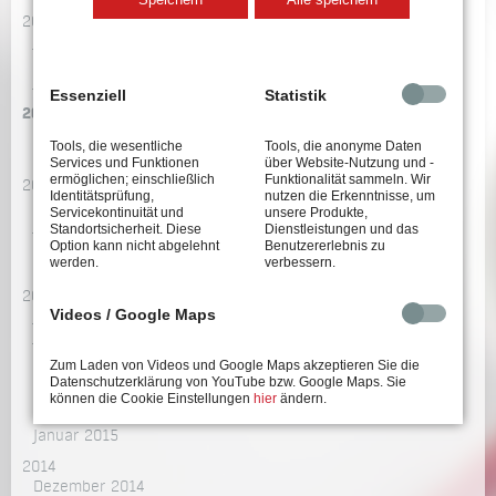
2018
Juni 2018
Februar 2018
Januar 2018
Essenziell
Statistik
2017
November 2017
Tools, die wesentliche
Tools, die anonyme Daten
Februar 2017
Services und Funktionen
über Website-Nutzung und -
ermöglichen; einschließlich
Funktionalität sammeln. Wir
2016
Identitätsprüfung,
nutzen die Erkenntnisse, um
September 2016
Servicekontinuität und
unsere Produkte,
Juli 2016
Standortsicherheit. Diese
Dienstleistungen und das
Option kann nicht abgelehnt
Benutzererlebnis zu
April 2016
werden.
verbessern.
März 2016
2015
Videos / Google Maps
Juli 2015
Juni 2015
Mai 2015
Zum Laden von Videos und Google Maps akzeptieren Sie die
April 2015
Datenschutzerklärung von YouTube bzw. Google Maps. Sie
März 2015
können die Cookie Einstellungen
hier
ändern.
Februar 2015
Januar 2015
2014
Dezember 2014