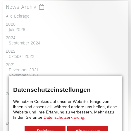
für
News Archiv
die
Mensch-
Alle Beiträge
Roboter-
2026
Kollaboration
Juli 2026
2024
September 2024
2022
Oktober 2022
2021
Dezember 2021
November 2021
Oktober 2021
September 2021
Datenschutzeinstellungen
2020
Dezember 2020
Wir nutzen Cookies auf unserer Website. Einige von
Oktober 2020
ihnen sind essenziell, während andere uns helfen, diese
Juli 2020
Website und Ihre Erfahrung zu verbessern.
Mehr dazu
März 2020
finden Sie unter
Datenschutzerklärung.
2019
August 2019
Speichern
Alle speichern