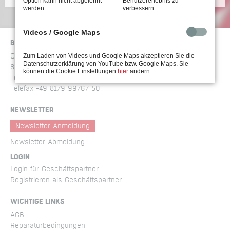
Option kann nicht abgelehnt
Benutzererlebnis zu
werden.
verbessern.
Videos / Google Maps
Böllhoff Stöger Schraubtechnik GmbH
Zum Laden von Videos und Google Maps akzeptieren Sie die
Gewerbering am Brand 1
Datenschutzerklärung von YouTube bzw. Google Maps. Sie
82549 Königsdorf
können die Cookie Einstellungen
hier
ändern.
Telefon:
+49 8179 99767 0
Telefax:
+49 8179 99767 50
NEWSLETTER
Newsletter Anmeldung
Newsletter Abmeldung
LOGIN
Login für Geschäftspartner
Registrieren als Geschäftspartner
WICHTIGE LINKS
AGB
Reparatur­bedingungen