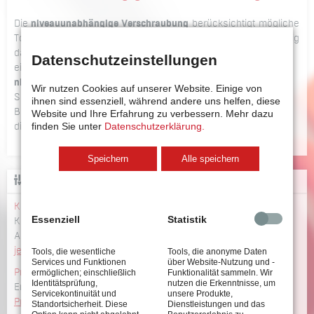
Die
niveauunabhängige Verschraubung
berücksichtigt mögliche
Toleranzen in der Bauteilhöhe und schraubt davon unabhängig
das Verbindungselement immer auf den benötigten Abstand
Datenschutzeinstellungen
ein. Dies wird dadurch erreicht, dass sich bei der
niveauunabhängigen Verschraubung
der Zuführkopf der
Wir nutzen Cookies auf unserer Website. Einige von
Schraubeinheit auf der Oberfläche oder Referenzfläche des
ihnen sind essenziell, während andere uns helfen, diese
Bauteils abstützt. Von diesem Niveau aus wird immer auf
Website und Ihre Erfahrung zu verbessern.
Mehr dazu
finden Sie unter
Datenschutzerklärung.
dieselbe
Einschraubtiefe
verschraubt.
Speichern
Alle speichern
KONFIGURATOR
Konfigurator
Essenziell
Statistik
Konfigurieren Sie Ihr Schraubsystem incl. CAD-Daten und
Abmessungen
jetzt konfigurieren >>
Tools, die wesentliche
Tools, die anonyme Daten
Services und Funktionen
über Website-Nutzung und -
Produktübersicht
ermöglichen; einschließlich
Funktionalität sammeln. Wir
Identitätsprüfung,
nutzen die Erkenntnisse, um
Erhalten Sie einen Überblick über unsere umfangreiche
Servicekontinuität und
unsere Produkte,
Produktpalette >>
Standortsicherheit. Diese
Dienstleistungen und das