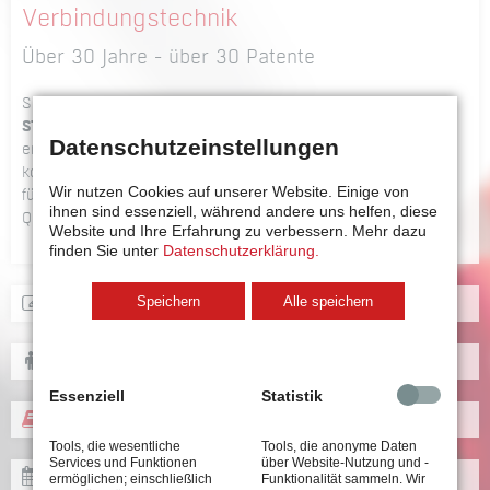
Verbindungstechnik
Über 30 Jahre - über 30 Patente
Seit der Gründung des Unternehmens im Jahr 1987 wurden
STÖGER AUTOMATION
GmbH bereits mehr als 30 Patente
Datenschutzeinstellungen
erteilt. Unsere Entwickler und Konstrukteure arbeiten
kontinuierlich an der Entwicklung von Schraubautomaten, die
Wir nutzen Cookies auf unserer Website. Einige von
für unsere Kunden einen echten Vorsprung in Technologie,
ihnen sind essenziell, während andere uns helfen, diese
Qualität und Wirtschaftlichkeit bedeuten.
Website und Ihre Erfahrung zu verbessern.
Mehr dazu
finden Sie unter
Datenschutzerklärung.
NAVIGATION
Speichern
Alle speichern
ARBEITEN BEI STÖGER
ÜBERSPRINGEN
STELLENANGEBOTE
Essenziell
Statistik
PATENTE
Tools, die wesentliche
Tools, die anonyme Daten
Services und Funktionen
über Website-Nutzung und -
TERMINE
ermöglichen; einschließlich
Funktionalität sammeln. Wir