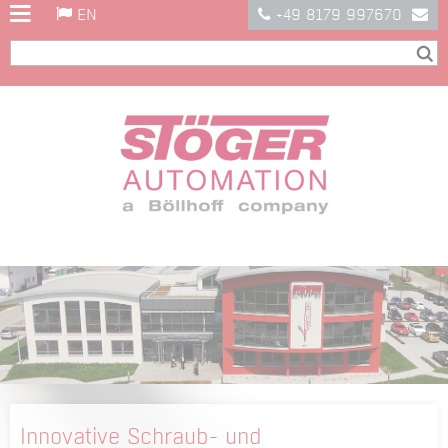
EN
+49 8179 997670
Innovative Schraub- und