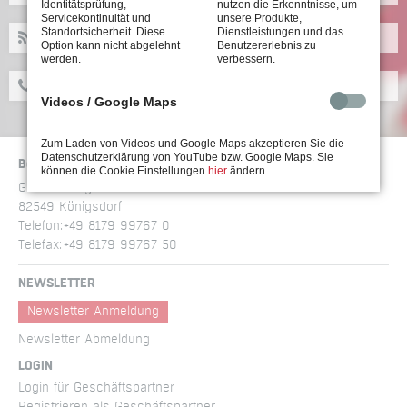
Identitätsprüfung,
nutzen die Erkenntnisse, um
Servicekontinuität und
unsere Produkte,
Standortsicherheit. Diese
Dienstleistungen und das
NEWS
Option kann nicht abgelehnt
Benutzererlebnis zu
werden.
verbessern.
KONTAKT
Videos / Google Maps
Zum Laden von Videos und Google Maps akzeptieren Sie die
Datenschutzerklärung von YouTube bzw. Google Maps. Sie
Böllhoff Stöger Schraubtechnik GmbH
können die Cookie Einstellungen
hier
ändern.
Gewerbering am Brand 1
82549 Königsdorf
Telefon:
+49 8179 99767 0
Telefax:
+49 8179 99767 50
NEWSLETTER
Newsletter Anmeldung
Newsletter Abmeldung
LOGIN
Login für Geschäftspartner
Registrieren als Geschäftspartner