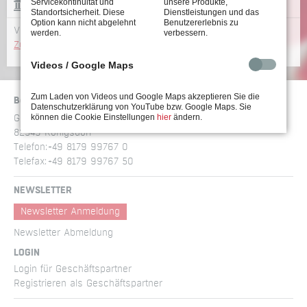
Servicekontinuität und
unsere Produkte,
LEXIKON
Standortsicherheit. Diese
Dienstleistungen und das
Option kann nicht abgelehnt
Benutzererlebnis zu
Von A–Z: alle Begriffe rund um die Schraubtechnik
werden.
verbessern.
Zum Lexikon >>
Videos / Google Maps
Zum Laden von Videos und Google Maps akzeptieren Sie die
Böllhoff Stöger Schraubtechnik GmbH
Datenschutzerklärung von YouTube bzw. Google Maps. Sie
können die Cookie Einstellungen
hier
ändern.
Gewerbering am Brand 1
82549 Königsdorf
Telefon:
+49 8179 99767 0
Telefax:
+49 8179 99767 50
NEWSLETTER
Newsletter Anmeldung
Newsletter Abmeldung
LOGIN
Login für Geschäftspartner
Registrieren als Geschäftspartner