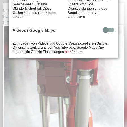
Servicekontinuität und
unsere Produkte,
Standortsicherheit. Diese
Dienstleistungen und das
Mit dem Laden von Videos akzeptieren Sie die
Option kann nicht abgelehnt
Benutzererlebnis zu
Datenschutzerklärung von YouTube. Sie können die
werden.
verbessern.
Einstellungen
hier
ändern.
Videos / Google Maps
Zum Laden von Videos und Google Maps akzeptieren Sie die
Datenschutzerklärung von YouTube bzw. Google Maps. Sie
können die Cookie Einstellungen
hier
ändern.