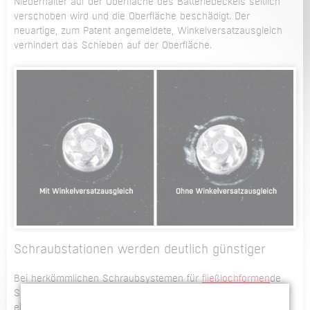
Niederhalter auf der Oberfläche des Batteriedeckels seitlich
verschoben wird und die Oberfläche beschädigt. Der
neuartige, zum Patent angemeldete, Winkelversatzausgleich
verhindert das Schieben auf der Oberfläche.
Schraubstationen werden deutlich günstiger
Bei herkömmlichen Schraubsystemen für
fließlochformen
de
Schrauben werden Roboter mit einer Traglast ab 360 kg
eingesetzt, um das Auslenken des Roboters so gering wie