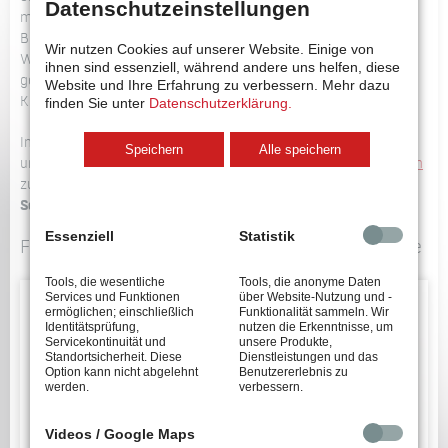
Datenschutzeinstellungen
möglich zu halten und dadurch das Schieben zu minimieren.
Bei Einsatz unseres Schraubsystems mit
Wir nutzen Cookies auf unserer Website. Einige von
Winkelversatzausgleich können Roboter mit einer deutlich
ihnen sind essenziell, während andere uns helfen, diese
geringeren Traglast eingesetzt werden. Dies reduziert die
Website und Ihre Erfahrung zu verbessern.
Mehr dazu
Kosten für die Anlage erheblich.
finden Sie unter
Datenschutzerklärung.
In unserem
Konfigurator
finden Sie technische Informationen
Speichern
Alle speichern
und CAD-Zeichnungen. Gerne beraten wir Sie auch
persönlich
zum Einsatz des
Schraubautomaten für
fließlochformen
de
Schrauben
für Ihre Anwendung.
Essenziell
Statistik
Fließlochformendes Verschrauben - Bildergalerie
Tools, die wesentliche
Tools, die anonyme Daten
Services und Funktionen
über Website-Nutzung und -
ermöglichen; einschließlich
Funktionalität sammeln. Wir
Identitätsprüfung,
nutzen die Erkenntnisse, um
Servicekontinuität und
unsere Produkte,
Standortsicherheit. Diese
Dienstleistungen und das
Option kann nicht abgelehnt
Benutzererlebnis zu
werden.
verbessern.
Videos / Google Maps