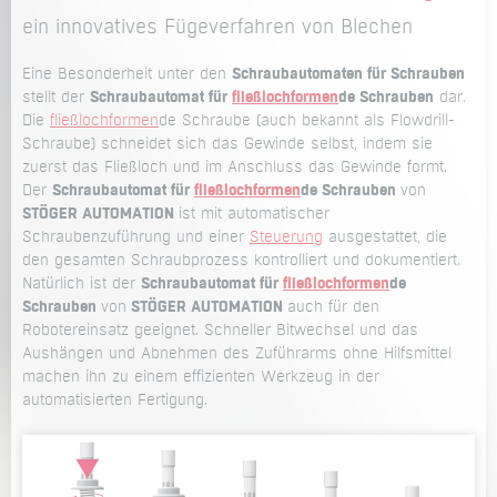
ein innovatives Fügeverfahren von Blechen
Eine Besonderheit unter den
Schraubautomaten für Schrauben
stellt der
Schraubautomat für
fließlochformen
de Schrauben
dar.
Die
fließlochformen
de Schraube (auch bekannt als Flowdrill-
Schraube) schneidet sich das Gewinde selbst, indem sie
zuerst das Fließloch und im Anschluss das Gewinde formt.
Der
Schraubautomat für
fließlochformen
de Schrauben
von
STÖGER AUTOMATION
ist mit automatischer
Schraubenzuführung und einer
Steuerung
ausgestattet, die
den gesamten Schraubprozess kontrolliert und dokumentiert.
Natürlich ist der
Schraubautomat für
fließlochformen
de
Schrauben
von
STÖGER AUTOMATION
auch für den
Robotereinsatz geeignet. Schneller Bitwechsel und das
Aushängen und Abnehmen des Zuführarms ohne Hilfsmittel
machen ihn zu einem effizienten Werkzeug in der
automatisierten Fertigung.