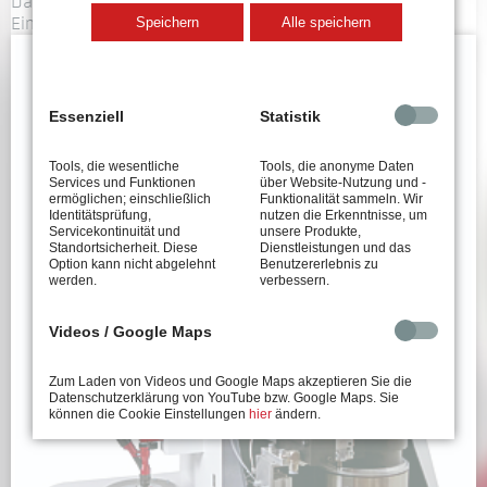
Datenschutzerklärung von YouTube. Sie können die
Serie
Speichern
Alle speichern
Einstellungen
hier
ändern.
3D Step file Schraubautomat für Schrauben SES1601
Serie
2D Ansicht Schraubautomat für Schrauben SES2001
Essenziell
Statistik
Serie
3D Viewer Schraubautomat für Schrauben SES2001
Serie
Tools, die wesentliche
Tools, die anonyme Daten
Services und Funktionen
über Website-Nutzung und -
3D Step file Schraubautomat für Schrauben SES2001
ermöglichen; einschließlich
Funktionalität sammeln. Wir
Serie
Identitätsprüfung,
nutzen die Erkenntnisse, um
Servicekontinuität und
unsere Produkte,
Standortsicherheit. Diese
Dienstleistungen und das
2D Ansicht Schraubautomat für Schrauben SES2501
Option kann nicht abgelehnt
Benutzererlebnis zu
Serie
werden.
verbessern.
3D Viewer Schraubautomat für Schrauben SES2501
Serie
Videos / Google Maps
3D Step file Schraubautomat für Schrauben SES2501
Serie
Zum Laden von Videos und Google Maps akzeptieren Sie die
Datenschutzerklärung von YouTube bzw. Google Maps. Sie
können die Cookie Einstellungen
hier
ändern.
2D Ansicht Schraubautomat für Schrauben SES3201
Serie
3D Viewer Schraubautomat für Schrauben SES3201
Serie