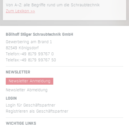
Von A–Z: alle Begriffe rund um die Schraubtechnik
2D Ansicht Vakuumschrauber für Schrauben SEV2001
Zum Lexikon >>
Serie
3D Viewer Vakuumschrauber für Schrauben SEV2001
Serie
3D Step file Vakuumschrauber für Schrauben SEV2001
Böllhoff Stöger Schraubtechnik GmbH
Serie
Gewerbering am Brand 1
82549 Königsdorf
2D Ansicht Vakuumschrauber für Schrauben SEV2501
Telefon:
+49 8179 99767 0
Serie
Telefax:
+49 8179 99767 50
3D Viewer Vakuumschrauber für Schrauben SEV2501
Serie
NEWSLETTER
3D Step file Vakuumschrauber für Schrauben SEV2501
Newsletter Anmeldung
Serie
Newsletter Abmeldung
2D Ansicht Vakuumschrauber für Schrauben SEV3201
LOGIN
Serie
Login für Geschäftspartner
3D Viewer Vakuumschrauber für Schrauben SEV3201
Registrieren als Geschäftspartner
Serie
3D Step file Vakuumschrauber für Schrauben SEV3201
WICHTIGE LINKS
Serie