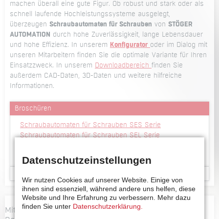
machen überall eine gute Figur. Ob robust und stark oder als
schnell laufende Hochleistungssysteme ausgelegt,
überzeugen
Schraubautomaten für Schrauben
von
STÖGER
AUTOMATION
durch hohe Zuverlässigkeit, lange Lebensdauer
und hohe Effizienz. In unserem
Konfigurator
oder im Dialog mit
unseren Mitarbeitern finden Sie die optimale Variante für Ihren
Einsatzzweck. In unserem
Downloadbereich
finden Sie
außerdem CAD-Daten, 3D-Daten und weitere hilfreiche
Informationen.
Broschüren
Schraubautomaten für Schrauben SES Serie
Schraubautomaten für Schrauben SEL Serie
Vakuumschraubautomaten SEV Serie
Vakuumschraubautomaten SRV Serie
Datenschutzeinstellungen
CAD-Daten
Wir nutzen Cookies auf unserer Website. Einige von
ihnen sind essenziell, während andere uns helfen, diese
2D Ansicht Schraubautomat für Schrauben SES1601
Website und Ihre Erfahrung zu verbessern.
Mehr dazu
Serie
finden Sie unter
Datenschutzerklärung.
Mit dem Laden von Videos akzeptieren Sie die
3D Viewer Schraubautomat für Schrauben SES1601