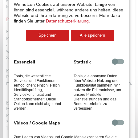
kann die Menge der Verbindungselemente im Zuführbehälter
Wir nutzen Cookies auf unserer Website. Einige von
kontrolliert niedrig gehalten werden.
ihnen sind essenziell, während andere uns helfen, diese
Website und Ihre Erfahrung zu verbessern.
Mehr dazu
Partikelschleuse
finden Sie unter
Datenschutzerklärung.
Kurz vor dem Mundstück wird im Zuführschlauch eine
Speichern
Alle speichern
Partikelschleuse installiert. Mitgeführte Partikel werden
abgesaugt und einem Filter zugeführt. Die Schraube wird
weitertransportiert. Der Vorgang dauert nur
Sekundenbruchteile.
Essenziell
Statistik
Pick-and-Place-Systeme
Tools, die wesentliche
Tools, die anonyme Daten
Pick-and-Place-Systeme arbeiten ganz ohne Blasluft. Sie
Services und Funktionen
über Website-Nutzung und -
müssen in direkter Nähe zum Schraubsystem platziert werden.
ermöglichen; einschließlich
Funktionalität sammeln. Wir
Identitätsprüfung,
nutzen die Erkenntnisse, um
Servicekontinuität und
unsere Produkte,
Standortsicherheit. Diese
Dienstleistungen und das
Magazinierung
Option kann nicht abgelehnt
Benutzererlebnis zu
werden.
verbessern.
Magazine werden im Roboterbetrieb oder an Achs- bzw.
Portalsystemen eingesetzt. Sie werden aus den
Zuführeinheiten befüllt und arbeiten teilweise ohne
Videos / Google Maps
Transportluft.
Zum Laden von Videos und Google Maps akzeptieren Sie die