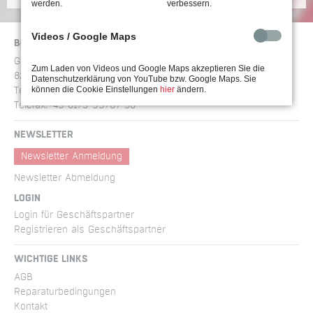
werden.
verbessern.
Videos / Google Maps
Böllhoff Stöger Schraubtechnik GmbH
Gewerbering am Brand 1
Zum Laden von Videos und Google Maps akzeptieren Sie die
82549 Königsdorf
Datenschutzerklärung von YouTube bzw. Google Maps. Sie
können die Cookie Einstellungen
hier
ändern.
Telefon:
+49 8179 99767 0
Telefax:
+49 8179 99767 50
NEWSLETTER
Newsletter Anmeldung
Newsletter Abmeldung
LOGIN
Login für Geschäftspartner
Registrieren als Geschäftspartner
WICHTIGE LINKS
AGB
Reparatur­bedingungen
Kontakt