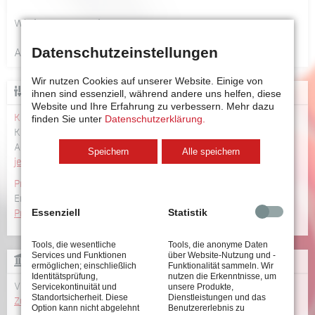
Wir freuen uns auf Ihren Besuch.
Datenschutzeinstellungen
Aktuell sind keine Termine vorhanden.
Wir nutzen Cookies auf unserer Website. Einige von
KONFIGURATOR
ihnen sind essenziell, während andere uns helfen, diese
Website und Ihre Erfahrung zu verbessern.
Mehr dazu
Konfigurator
finden Sie unter
Datenschutzerklärung.
Konfigurieren Sie Ihr Schraubsystem incl. CAD-Daten und
Abmessungen
Speichern
Alle speichern
jetzt konfigurieren >>
Produktübersicht
Erhalten Sie einen Überblick über unsere umfangreiche
Essenziell
Statistik
Produktpalette >>
Tools, die wesentliche
Tools, die anonyme Daten
Services und Funktionen
über Website-Nutzung und -
LEXIKON
ermöglichen; einschließlich
Funktionalität sammeln. Wir
Identitätsprüfung,
nutzen die Erkenntnisse, um
Von A–Z: alle Begriffe rund um die Schraubtechnik
Servicekontinuität und
unsere Produkte,
Standortsicherheit. Diese
Dienstleistungen und das
Zum Lexikon >>
Option kann nicht abgelehnt
Benutzererlebnis zu