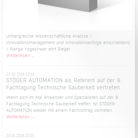
Umfangreiche wissenschaftliche Analyse /
Innovationsmanagement und Innovationserfolge entscheidend
/ Ranga Yogeshwar ehrt Sieger
Zum
Weiterlesen …
2.
Mal
22.02.2018 13:13
bei
STÖGER AUTOMATION als Referent auf der 9.
TOP
Fachtagung Technische Sauberkeit vertreten
100
ausgezeichnet:
Wenn sich im Mai Anwender und Spezialisten auf der 9.
STÖGER
Fachtagung Technische Sauberkeit treffen, ist STÖGER
AUTOMATION
AUTOMATION wieder mit einem Fachvortrag vertreten.
gehört
STÖGER
Weiterlesen …
zu
AUTOMATION
den
als
Innovationsführern
25.01.2018 13:05
Referent