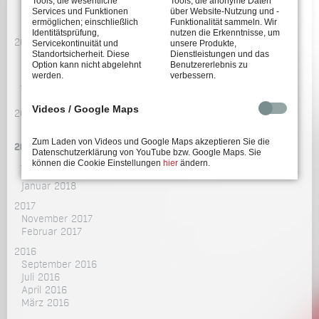
Tools, die wesentliche
Tools, die anonyme Daten
Oktober 2021
Services und Funktionen
über Website-Nutzung und -
ermöglichen; einschließlich
Funktionalität sammeln. Wir
September 2021
Identitätsprüfung,
nutzen die Erkenntnisse, um
2020
Servicekontinuität und
unsere Produkte,
Standortsicherheit. Diese
Dienstleistungen und das
Dezember 2020
Option kann nicht abgelehnt
Benutzererlebnis zu
Oktober 2020
werden.
verbessern.
Juli 2020
März 2020
Videos / Google Maps
2019
August 2019
Zum Laden von Videos und Google Maps akzeptieren Sie die
2018
Datenschutzerklärung von YouTube bzw. Google Maps. Sie
Juni 2018
können die Cookie Einstellungen
hier
ändern.
Februar 2018
Januar 2018
2017
November 2017
Februar 2017
2016
September 2016
Juli 2016
April 2016
März 2016