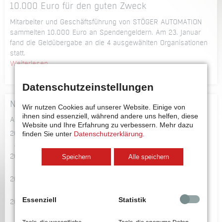
2018
10.000 Euro für den guten Zweck
auf
der
Mitarbeiter und Geschäftsführung von STÖGER AUTOMATION
9.
sammelten 10.000 Euro an Spendengeldern. Am 23. Januar
Fachtagung
fand die Geldübergabe an die 4 ausgewählten Organisationen
Technische
statt.
Sauberkeit
10.000
Weiterlesen …
vertreten
Euro
für
Datenschutzeinstellungen
den
News Archiv
guten
Wir nutzen Cookies auf unserer Website. Einige von
ihnen sind essenziell, während andere uns helfen, diese
Zweck
Alle Beiträge
Website und Ihre Erfahrung zu verbessern.
Mehr dazu
finden Sie unter
Datenschutzerklärung.
2026
Juli 2026
Speichern
Alle speichern
2024
September 2024
2022
Oktober 2022
Essenziell
Statistik
2021
Dezember 2021
November 2021