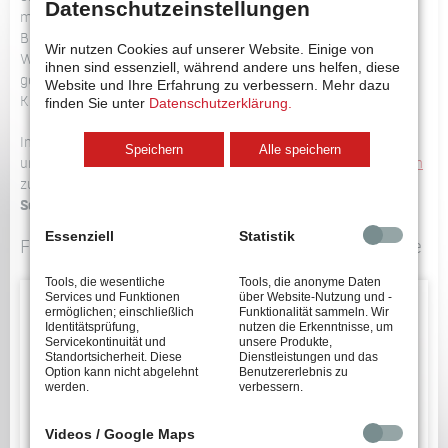
Datenschutzeinstellungen
möglich zu halten und dadurch das Schieben zu minimieren.
Bei Einsatz unseres Schraubsystems mit
Wir nutzen Cookies auf unserer Website. Einige von
Winkelversatzausgleich können Roboter mit einer deutlich
ihnen sind essenziell, während andere uns helfen, diese
geringeren Traglast eingesetzt werden. Dies reduziert die
Website und Ihre Erfahrung zu verbessern.
Mehr dazu
Kosten für die Anlage erheblich.
finden Sie unter
Datenschutzerklärung.
In unserem
Konfigurator
finden Sie technische Informationen
Speichern
Alle speichern
und CAD-Zeichnungen. Gerne beraten wir Sie auch
persönlich
zum Einsatz des
Schraubautomaten für
fließlochformen
de
Schrauben
für Ihre Anwendung.
Essenziell
Statistik
Fließlochformendes Verschrauben - Bildergalerie
Tools, die wesentliche
Tools, die anonyme Daten
Services und Funktionen
über Website-Nutzung und -
ermöglichen; einschließlich
Funktionalität sammeln. Wir
Identitätsprüfung,
nutzen die Erkenntnisse, um
Servicekontinuität und
unsere Produkte,
Standortsicherheit. Diese
Dienstleistungen und das
Option kann nicht abgelehnt
Benutzererlebnis zu
werden.
verbessern.
Videos / Google Maps