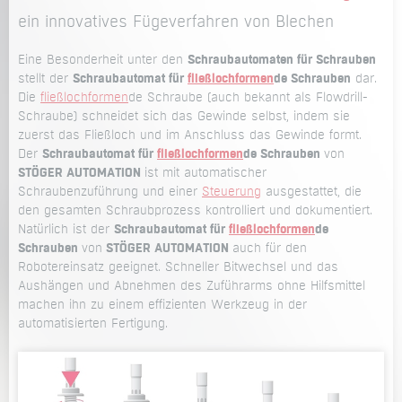
ein innovatives Fügeverfahren von Blechen
Eine Besonderheit unter den
Schraubautomaten für Schrauben
stellt der
Schraubautomat für
fließlochformen
de Schrauben
dar.
Die
fließlochformen
de Schraube (auch bekannt als Flowdrill-
Schraube) schneidet sich das Gewinde selbst, indem sie
zuerst das Fließloch und im Anschluss das Gewinde formt.
Der
Schraubautomat für
fließlochformen
de Schrauben
von
STÖGER AUTOMATION
ist mit automatischer
Schraubenzuführung und einer
Steuerung
ausgestattet, die
den gesamten Schraubprozess kontrolliert und dokumentiert.
Natürlich ist der
Schraubautomat für
fließlochformen
de
Schrauben
von
STÖGER AUTOMATION
auch für den
Robotereinsatz geeignet. Schneller Bitwechsel und das
Aushängen und Abnehmen des Zuführarms ohne Hilfsmittel
machen ihn zu einem effizienten Werkzeug in der
automatisierten Fertigung.