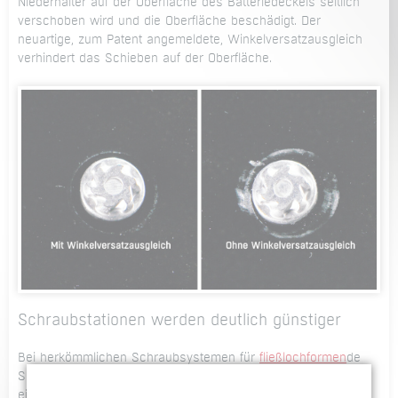
Niederhalter auf der Oberfläche des Batteriedeckels seitlich
verschoben wird und die Oberfläche beschädigt. Der
neuartige, zum Patent angemeldete, Winkelversatzausgleich
verhindert das Schieben auf der Oberfläche.
Schraubstationen werden deutlich günstiger
Bei herkömmlichen Schraubsystemen für
fließlochformen
de
Schrauben werden Roboter mit einer Traglast ab 360 kg
eingesetzt, um das Auslenken des Roboters so gering wie